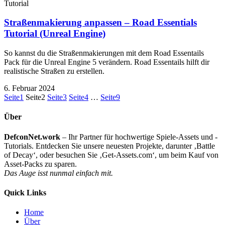
Tutorial
Straßenmakierung anpassen – Road Essentials
Tutorial (Unreal Engine)
So kannst du die Straßenmakierungen mit dem Road Essentails
Pack für die Unreal Engine 5 verändern. Road Essentails hilft dir
realistische Straßen zu erstellen.
6. Februar 2024
Seite
1
Seite
2
Seite
3
Seite
4
…
Seite
9
Über
DefconNet.work
– Ihr Partner für hochwertige Spiele-Assets und -
Tutorials. Entdecken Sie unsere neuesten Projekte, darunter ‚Battle
of Decay‘, oder besuchen Sie ‚Get-Assets.com‘, um beim Kauf von
Asset-Packs zu sparen.
Das Auge isst nunmal einfach mit.
Quick Links
Home
Über