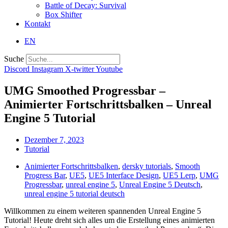
Battle of Decay: Survival
Box Shifter
Kontakt
EN
Suche
Discord
Instagram
X-twitter
Youtube
UMG Smoothed Progressbar –
Animierter Fortschrittsbalken – Unreal
Engine 5 Tutorial
Dezember 7, 2023
Tutorial
Animierter Fortschrittsbalken
,
dersky tutorials
,
Smooth
Progress Bar
,
UE5
,
UE5 Interface Design
,
UE5 Lerp
,
UMG
Progressbar
,
unreal engine 5
,
Unreal Engine 5 Deutsch
,
unreal engine 5 tutorial deutsch
Willkommen zu einem weiteren spannenden Unreal Engine 5
Tutorial! Heute dreht sich alles um die Erstellung eines animierten