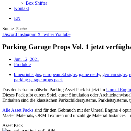
Box Shifter
Kontakt
EN
Suche
Discord
Instagram
X-twitter
Youtube
Parking Garage Props Vol. 1 jetzt verfügb
Juni 12, 2021
Produkte
blueprint signs
,
european 3d signs
,
game ready
,
german signs
,
r
parking garage props pack
Das deutsch-europäische Parking Asset Pack ist jetzt im
Unreal Engin
Dieses Pack gibt eurem Spiel, eurer Simulation oder Architektenvisua
Enthalten sind die klassischen Parkschildersysteme, Parkleitsysteme,
Alle Asset Packs
sind für den Gebrauch mit der Unreal Engine 4 opti
Master Materials, ORM Texturen und unzählige Material Instances – 
Asset Pack