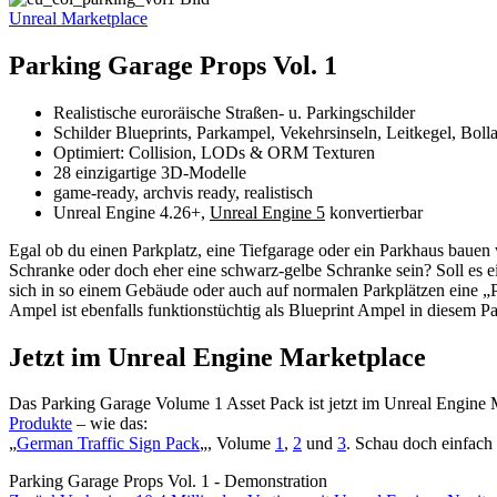
Unreal Marketplace
Parking Garage Props Vol. 1
Realistische euroräische Straßen- u. Parkingschilder
Schilder Blueprints, Parkampel, Vekehrsinseln, Leitkegel, Boll
Optimiert: Collision, LODs & ORM Texturen
28 einzigartige 3D-Modelle
game-ready, archvis ready, realistisch
Unreal Engine 4.26+,
Unreal Engine 5
konvertierbar
Egal ob du einen Parkplatz, eine Tiefgarage oder ein Parkhaus bauen w
Schranke oder doch eher eine schwarz-gelbe Schranke sein? Soll es 
sich in so einem Gebäude oder auch auf normalen Parkplätzen eine „P
Ampel ist ebenfalls funktionstüchtig als Blueprint Ampel in diesem Pa
Jetzt im Unreal Engine Marketplace
Das Parking Garage Volume 1 Asset Pack ist jetzt im Unreal Engine Ma
Produkte
– wie das:
„
German Traffic Sign Pack
„, Volume
1
,
2
und
3
. Schau doch einfach
Parking Garage Props Vol. 1 - Demonstration