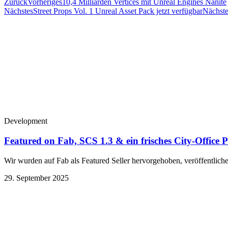
Zurück
Vorheriges
10,4 Milliarden Vertices mit Unreal Engines Nanite
Nächstes
Street Props Vol. 1 Unreal Asset Pack jetzt verfügbar
Nächste
Development
Featured on Fab, SCS 1.3 & ein frisches City-Office 
Wir wurden auf Fab als Featured Seller hervorgehoben, veröffentlich
29. September 2025