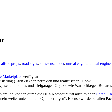
ar
ealistic props
,
road signs
,
strassenschilder
,
unreal engine
,
unreal engine 
e Marketplace
verfügbar!
lisierung (ArchVis) den perfekten und realistischen „Look“.
 typische Parkhaus und Tiefgaragen Objekte wie Warnleitkegel, Bollard
miert und können durch die UE4 Kompatibilität auch mit der
Unreal En
mehr weiter unten, unter „Optimierungen“. Ebenso wurde bei allen Pack