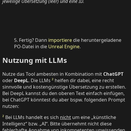
jeweilige Übersetzung (leer) und eine ID.
5. Fertig? Dann
importiere
die heruntergeladene
PO-Datei in die
Unreal Engine
.
Nutzung mit LLMs
Nutze das Tool ambesten in Kombination mit
ChatGPT
oder
DeepL
. Die LLMs
²
helfen dir dabei, eine recht
sinnvolle und kostengünstige Übersetzung zu erstellen.
Bei DeepL kannst du den oberen Text einfach einfügen,
bei ChatGPT könntest du aber bspw. folgenden Prompt
nutzen:
²
Bei LLMs handelt es sich
nicht
um eine „künstliche
Intelligenz“ bzw. „AI“. Bitte übernehmt nicht diese
fehlerhafte Annahme von inkompetenten unwissenden