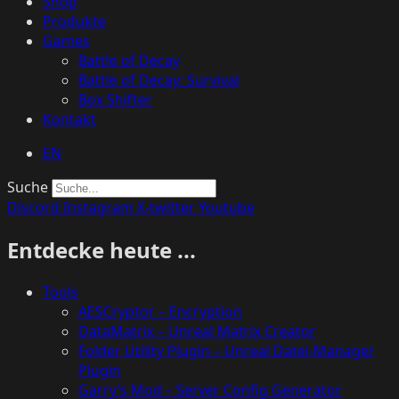
Shop
Produkte
Games
Battle of Decay
Battle of Decay: Survival
Box Shifter
Kontakt
EN
Suche
Discord
Instagram
X-twitter
Youtube
Entdecke heute ...
Tools
AESCryptor – Encryption
DataMatrix – Unreal Matrix Creator
Folder Utility Plugin – Unreal Datei-Manager
Plugin
Garry’s Mod – Server Config Generator